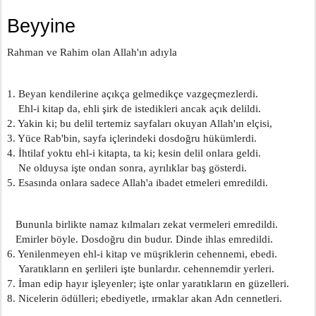
Beyyine
Rahman ve Rahim olan Allah'ın adıyla
1. Beyan kendilerine açıkça gelmedikçe vazgeçmezlerdi.
    Ehl-i kitap da, ehli şirk de istedikleri ancak açık delildi.
2. Yakin ki; bu delil tertemiz sayfaları okuyan Allah'ın elçisi,
3. Yüce Rab'bin, sayfa içlerindeki dosdoğru hükümlerdi.
4. İhtilaf yoktu ehl-i kitapta, ta ki; kesin delil onlara geldi.
    Ne olduysa işte ondan sonra, ayrılıklar baş gösterdi.
5. Esasında onlara sadece Allah'a ibadet etmeleri emredildi.
   Bununla birlikte namaz kılmaları zekat vermeleri emredildi.
   Emirler böyle. Dosdoğru din budur. Dinde ihlas emredildi.
6. Yenilenmeyen ehl-i kitap ve müşriklerin cehennemi, ebedi.
    Yaratıkların en şerlileri işte bunlardır. cehennemdir yerleri.
7. İman edip hayır işleyenler; işte onlar yaratıkların en güzelleri.
8. Nicelerin ödülleri; ebediyetle, ırmaklar akan Adn cennetleri.