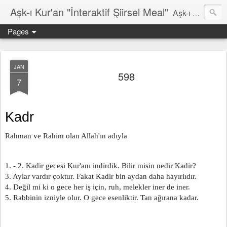
Aşk-ı Kur'an "İnteraktif Şiirsel Meal"
Aşk-ı Kur'an; Orjinali, devrin tüm şiirlerini ortadan kaldırıp, kendine özgün şiirsel ahengiyle, tahta oturan Kur'an'ı Kerim'dir. Bu çalışma ise şiir tadında, ama şiir olduğu iddaa edilmeyen özgün bir mealidir. Şiir, şairin kendine göre hissettiği, şiir okuyucunun da kendine göre haz aldığı özgün bir duygusal bütünlüktür. İnteraktif Kuran'ı Kerim Meali, işiten herkese kendine has ruhsal bir bütünlük verir.
Pages
JAN
598
7
Kadr
Rahman ve Rahim olan Allah'ın adıyla
1. - 2. Kadir gecesi Kur'anı indirdik. Bilir misin nedir Kadir?
3. Aylar vardır çoktur. Fakat Kadir bin aydan daha hayırlıdır. 
4. Değil mi ki o gece her iş için, ruh, melekler iner de iner.
5. Rabbinin izniyle olur. O gece esenliktir. Tan ağırana kadar.