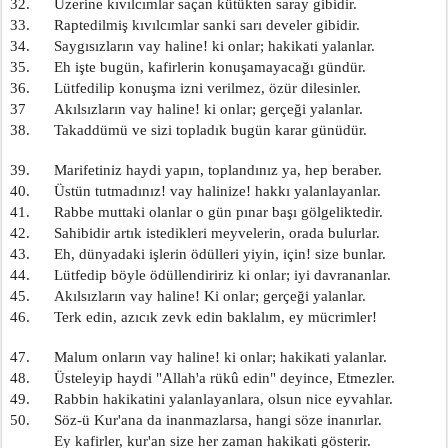
32.      Üzerine kıvılcımlar saçan kütükten saray gibidir.
33.      Raptedilmiş kıvılcımlar sanki sarı develer gibidir.
34.      Saygısızların vay haline! ki onlar; hakikati yalanlar.
35.      Eh işte bugün, kafirlerin konuşamayacağı gündür.
36.      Lütfedilip konuşma izni verilmez, özür dilesinler.
37       Akılsızların vay haline! ki onlar; gerçeği yalanlar.
38.      Takaddümü ve sizi topladık bugün karar günüdür.
39.      Marifetiniz haydi yapın, toplandınız ya, hep beraber.
40.      Üstün tutmadınız! vay halinize! hakkı yalanlayanlar.
41.      Rabbe muttaki olanlar o gün pınar başı gölgeliktedir.
42.      Sahibidir artık istedikleri meyvelerin, orada bulurlar.
43.      Eh, dünyadaki işlerin ödülleri yiyin, için! size bunlar.
44.      Lütfedip böyle ödüllendiririz ki onlar; iyi davrananlar.
45.      Akılsızların vay haline! Ki onlar; gerçeği yalanlar.
46.      Terk edin, azıcık zevk edin baklalım, ey mücrimler!
47.      Malum onların vay haline! ki onlar; hakikati yalanlar.
48.      Üsteleyip haydi "Allah'a rükû edin" deyince, Etmezler.
49.      Rabbin hakikatini yalanlayanlara, olsun nice eyvahlar.
50.      Söz-ü Kur'ana da inanmazlarsa, hangi söze inanırlar.
           Ey kafirler, kur'an size her zaman hakikati gösterir.