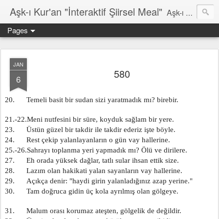
Aşk-ı Kur'an "İnteraktif Şiirsel Meal"
Aşk-ı Kur'an; Orjinali, devrin tüm şiirlerini ortadan kaldırıp, kendine özgün şiirsel ahengiyle, tahta oturan Kur'an'ı Kerim'dir. Bu çalışma ise şiir tadında, ama şiir olduğu iddaa edilmeyen özgün bir mealidir. Şiir, şairin kendine göre hissettiği, şiir okuyucunun da kendine göre haz aldığı özgün bir duygusal bütünlüktür. İnteraktif Kuran'ı Kerim Meali, işiten herkese kendine has ruhsal bir bütünlük verir.
Pages
JAN
580
6
20.      Temeli basit bir sudan sizi yaratmadık mı? birebir.
21.-22.Meni nutfesini bir süre, koyduk sağlam bir yere.
23.      Üstün güzel bir takdir ile takdir ederiz işte böyle.
24.      Rest çekip yalanlayanların o gün vay hallerine.
25.-26.Sahrayı toplanma yeri yapmadık mı? Ölü ve dirilere.
27.      Eh orada yüksek dağlar, tatlı sular ihsan ettik size.
28.      Lazım olan hakikati yalan sayanların vay hallerine.
29.      Açıkça denir: "haydi girin yalanladığınız azap yerine."
30.      Tam doğruca gidin üç kola ayrılmış olan gölgeye.
31.      Malum orası korumaz ateşten, gölgelik de değildir.