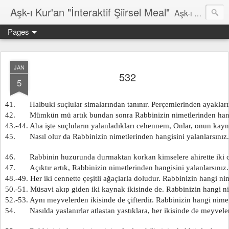
Aşk-ı Kur'an "İnteraktif Şiirsel Meal"
Aşk-ı Kur'an; Orjinali, devrin tüm şiirlerini ortadan kaldırıp, kendine özgün şiirsel ahengiyle, tahta oturan Kur'an'ı Kerim'dir. Bu çalışma ise şiir tadında, ama şiir olduğu iddaa edilmeyen özgün bir mealidir. Şiir, şairin kendine göre hissettiği, şiir okuyucunun da kendine göre haz aldığı özgün bir duygusal bütünlüktür. İnteraktif Kuran'ı Kerim Meali, işiten herkese kendine has ruhsal bir bütünlük verir.
Pages
JAN
532
5
41.       Halbuki suçlular simalarından tanınır. Perçemlerinden ayaklar
42.       Mümkün mü artık bundan sonra Rabbinizin nimetlerinden hang
43.-44. Aha işte suçluların yalanladıkları cehennem, Onlar, onun kayna
45.       Nasıl olur da Rabbinizin nimetlerinden hangisini yalanlarsı
46.       Rabbinin huzurunda durmaktan korkan kimselere ahirette iki c
47.       Açıktır artık, Rabbinizin nimetlerinden hangisini yalanlarsı
48.-49. Her iki cennette çeşitli ağaçlarla doludur. Rabbinizin hangi ni
50.-51. Müsavi akıp giden iki kaynak ikisinde de. Rabbinizin hangi ni
52.-53. Aynı meyvelerden ikisinde de çifterdir. Rabbinizin hangi nimet
54.       Nasılda yaslanırlar atlastan yastıklara, her ikisinde de meyvel