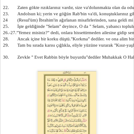
22.       Zaten gökte rızıklarınız vardır, size va'dolunmakta olan da odu
23.       Andolsun ki; yerin ve göğün Rab'bin va'di, konuştuklarınız gib
24        (Resul'üm) İbrahim'in ağırlanan misafirlerinden, sana geldi m
25.       İşte geldiğinde "Selam" deyince, O da " Selam, yabancı toplul
26.-27."Yemez misiniz?" dedi, onlara hissettirmeden ailesine gidip sem
28.       Ancak içine bir korku düştü."Korkma" dediler. ve ona alim bi
29.       Tam bu sırada karısı çığlıkla, eliyle yüzüne vurarak "Kısır-yaşl
30.       Zevkle " Evet Rabbin böyle buyurdu"dediler Muhakkak O Hak