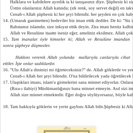
      Halklara ve kabilelere ayırdık ta ki tanışasınız diye. Şüphesiz ki si
      Üstün olanlarınız Allah katında; (ırk renk, soy servet değil) en takv
      Cenab-ı Allah şüphesiz ki her şeyi bilendir. her şeyden en çok hab
14. (Umarak ganimetten) bedeviler biz iman ettik dediler. De ki: "Siz 
      Rabıtamız islamdır, size inkıyat ettik deyin. Zira iman henüz kalbi
      Allah ve Resulüne itaatte iseniz eğer, ameliniz eksilmez. Allah ço
15.
 Tam inanalar öyle kimseler ki; Allah ve Resulüne imandan 
sonra şüpheye düşmezler.
      Hakkını vererek Allah yolunda  mallarıyla canlarıyla cihat 
ettiler. İşte onlar sadıklardır.
16. "Ulu Allah'a dininizi mi öğreteceksiniz?" de. Allah göklerde ve yerl
      Cenab-ı Allah her şeyi bilendir. O'na bildirilecek yada öğretilecek 
17. Ulaştıkları imanı, islam'a girmelerini sana minnet ediyorlar. Onlara 
      (Rıza-ı ilahiyi) Müslümanlığınızı bana minnet etmeyin. Asıl sizi i
      Allah size minnet etmektedir. Eğer doğru söylüyorsanız, böyle k
18. Tam hakkıyla göklerin ve yerin gaybını Allah bilir.Şüphesiz ki Allah