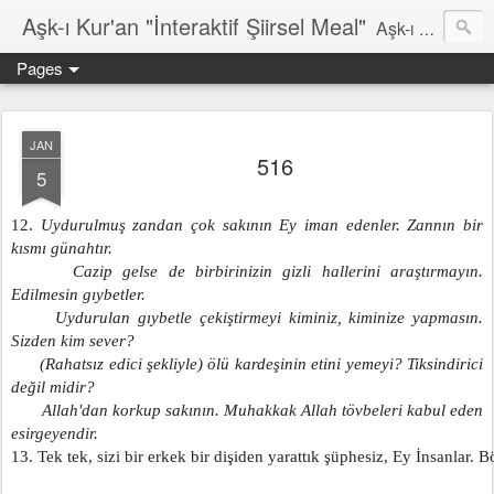
Aşk-ı Kur'an "İnteraktif Şiirsel Meal"
Aşk-ı Kur'an; Orjinali, devrin tüm şiirlerini ortadan kaldırıp, kendine özgün şiirsel ahengiyle, tahta oturan Kur'an'ı Kerim'dir. Bu çalışma ise şiir tadında, ama şiir olduğu iddaa edilmeyen özgün bir mealidir. Şiir, şairin kendine göre hissettiği, şiir okuyucunun da kendine göre haz aldığı özgün bir duygusal bütünlüktür. İnteraktif Kuran'ı Kerim Meali, işiten herkese kendine has ruhsal bir bütünlük verir.
Pages
JAN
516
5
12. 
Uydurulmuş zandan çok sakının Ey iman edenler. Zannın bir 
kısmı günahtır.
      Cazip gelse de birbirinizin gizli hallerini araştırmayın. 
Edilmesin gıybetler.
      Uydurulan gıybetle çekiştirmeyi kiminiz, kiminize yapmasın. 
Sizden kim sever?
      (Rahatsız edici şekliyle) ölü kardeşinin etini yemeyi? Tiksindirici 
değil midir?
       Allah'dan korkup sakının. Muhakkak Allah tövbeleri kabul eden 
esirgeyendir.
13. Tek tek, sizi bir erkek bir dişiden yarattık şüphesiz, Ey İnsanlar. Bö