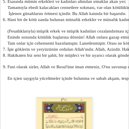
5. Esasında mümin erkekleri ve kadınları altından ırmaklar akan yer;
    Tamamıyla ebedi kalacakları cennetlere sokması, var olan kötülükl
     İşlenen günahlarını örtmesi içindir. Bu Allah katında bir başarıdır.
6. Hani bir de kötü zanda bulunan münafık erkekler ve münafık kadın
    (Fesatlıklarıyla) müşrik erkek ve müşrik kadınları cezalandırması içi
    Eninde sonunda kötülük başlarına dönsün! Allah onlara gazap etmiş
    Tam onlar için cehennemi hazırlamıştır. Lanetlenmiştir. Orası ne köt
7. İşte göklerin ve yeryüzünün orduları Allah'ındır. Allah, Azizdir. Ha
8. Hakikaten biz seni bir şahit, bir müjdeci ve bir uyarıcı olarak gönde
9. Fani olarak sizler, Allah ve Resul'üne iman etmeniz, O'nu savunup 
    En içten saygıyla yüceltmeler içinde bulunma ve sabah akşam, tespi