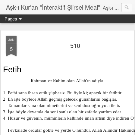
Aşk-ı Kur'an "İnteraktif Şiirsel Meal"
Aşk-ı Kur'an; Orjinali, devrin tüm şiirlerini ortadan kaldırıp, kendine özgün şiirsel ahengiyle, tahta oturan Kur'an'ı Kerim'dir. Bu çalışma ise şiir tadında, ama şiir olduğu iddaa edilmeyen özgün bir mealidir. Şiir, şairin kendine göre hissettiği, şiir okuyucunun da kendine göre haz aldığı özgün bir duygusal bütünlüktür. İnteraktif Kuran'ı Kerim Meali, işiten herkese kendine has ruhsal bir bütünlük verir.
Pages
JAN
510
5
Fetih
Rahman ve Rahim olan Allah'ın adıyla.
1. Fethi sana ihsan ettik şüphesiz. Bu öyle ki; apaçık bir fetihtir.
2. Eh işte böylece Allah geçmiş gelecek günahlarını bağışlar.
    Tamamlar sana olan nimetlerini ve seni dosdoğru yola iletir.
3. İşte böyle devamla da seni şanlı olan bir zaferle yardım eder.
4. Huzur ve güvenin, müminlerin kalbinde iman artsın diye indiren O'
    Fevkalade ordular gökte ve yerde O'nundur. Allah Alimdir Hakimdi