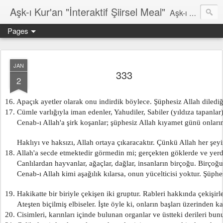
Aşk-ı Kur'an "İnteraktif Şiirsel Meal"
Aşk-ı Kur'an; Orjinali, devrin tüm şiirlerini ortadan kaldırıp, kendine özgün şiirsel ahengiyle, tahta oturan Kur'an'ı Kerim'dir. Bu çalışma ise şiir tadında, ama şiir olduğu iddaa edilmeyen özgün bir mealidir. Şiir, şairin kendine göre hissettiği, şiir okuyucunun da kendine göre haz aldığı özgün bir duygusal bütünlüktür. İnteraktif Kuran'ı Kerim Meali, işiten herkese kendine has ruhsal bir bütünlük verir.
Pages
JAN
333
2
16. Apaçık ayetler olarak onu indirdik böylece. Şüphesiz Allah dilediğ
17. Cümle varlığıyla iman edenler, Yahudiler, Sabiler (yıldıza tapanlar)
      Cenab-ı Allah'a şirk koşanlar; şüphesiz Allah kıyamet günü onların 
      Haklıyı ve haksızı, Allah ortaya çıkaracaktır. Çünkü Allah her şeyi
18. Allah'a secde etmektedir görmedin mi; gerçekten göklerde ve yerde
      Canlılardan hayvanlar, ağaçlar, dağlar, insanların birçoğu. Birço
      Cenab-ı Allah kimi aşağılık kılarsa, onun yücelticisi yoktur. Şüphe
19. Hakikatte bir biriyle çekişen iki gruptur. Rableri hakkında çekişirl
      Ateşten biçilmiş elbiseler. İşte öyle ki, onların başları üzerinden 
20. Cisimleri, karınları içinde bulunan organlar ve üstteki derileri bunu