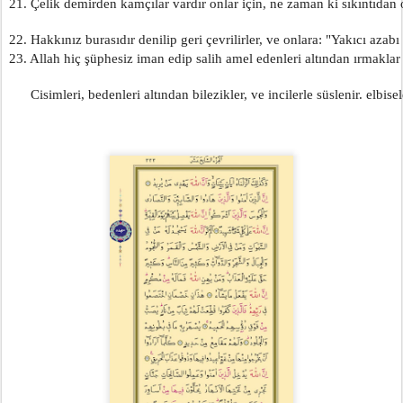
21. Çelik demirden kamçılar vardır onlar için, ne zaman ki sıkıntıdan 
22. Hakkınız burasıdır denilip geri çevrilirler, ve onlara: "Yakıcı azabı t
23. Allah hiç şüphesiz iman edip salih amel edenleri altından ırmaklar
      Cisimleri, bedenleri altından bilezikler, ve incilerle süslenir. elbise