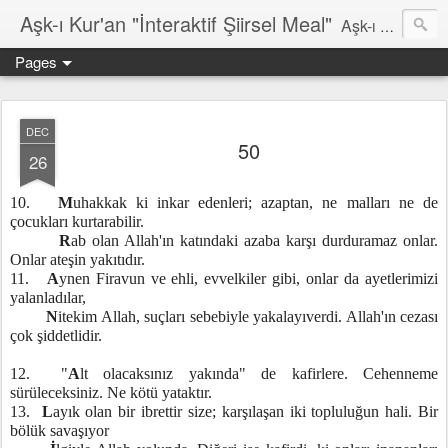
Aşk-ı Kur'an "İnteraktif Şiirsel Meal"
Aşk-ı Kur'an; Orjinali, devrin tüm şiirlerini ortadan kaldırıp, kendine özgün şiirsel ahengiyle, tahta oturan Kur'an'ı Kerim'dir. Bu çalışma ise şiir tadında, ama şiir olduğu iddaa edilmeyen özgün bir mealidir. Şiir, şairin kendine göre hissettiği, şiir okuyucunun da kendine göre haz aldığı özgün bir duygusal bütünlüktür. İnteraktif Kuran'ı Kerim Meali, işiten herkese kendine has ruhsal bir bütünlük verir.
Pages
DEC
50
26
10.
M
uhakkak ki inkar edenleri; azaptan, ne malları ne de
çocukları kurtarabilir.
R
ab olan Allah'ın katındaki azaba karşı durduramaz onlar.
Onlar ateşin yakıtıdır.
11.
A
ynen Firavun ve ehli, evvelkiler gibi, onlar da ayetlerimizi
yalanladılar,
N
itekim Allah, suçları sebebiyle yakalayıverdi. Allah'ın cezası
çok şiddetlidir.
12. "
A
lt olacaksınız yakında" de kafirlere. Cehenneme
sürüleceksiniz. Ne kötü yataktır.
13.
L
ayık olan bir ibrettir size; karşılaşan iki topluluğun hali. Bir
bölük savaşıyor