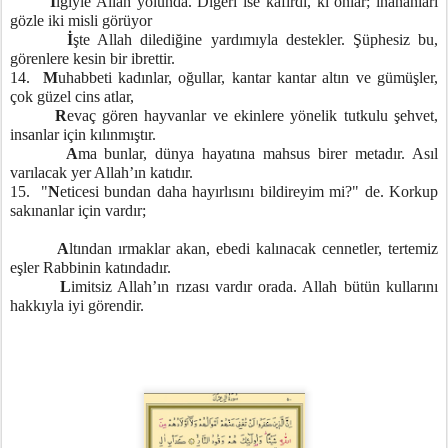
İ
lgiyle Allah yolunda. Diğeri ise kafirdi, ki onlar; inananları
gözle iki misli görüyor
İ
şte Allah dilediğine yardımıyla destekler. Şüphesiz bu,
görenlere kesin bir ibrettir.
14.
M
uhabbeti kadınlar, oğullar, kantar kantar altın ve gümüşler,
çok güzel cins atlar,
R
evaç gören hayvanlar ve ekinlere yönelik tutkulu şehvet,
insanlar için kılınmıştır.
A
ma bunlar, dünya hayatına mahsus birer metadır. Asıl
varılacak yer Allah’ın katıdır.
15. "
N
eticesi bundan daha hayırlısını bildireyim mi?" de. Korkup
sakınanlar için vardır;
A
ltından ırmaklar akan, ebedi kalınacak cennetler, tertemiz
eşler Rabbinin katındadır.
L
imitsiz Allah’ın rızası vardır orada. Allah bütün kullarını
hakkıyla iyi görendir.