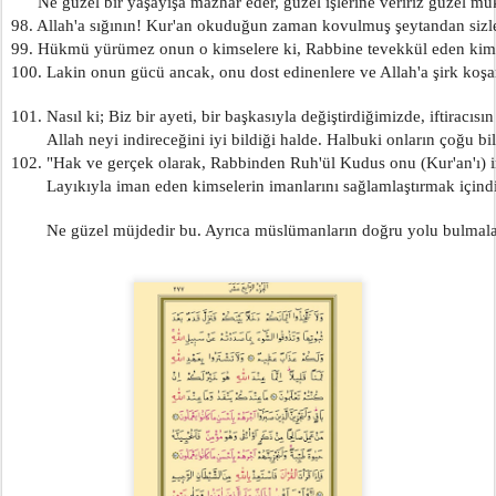
      Ne güzel bir yaşayışa mazhar eder, güzel işlerine veririz güzel mük
98. Allah'a sığının! Kur'an okuduğun zaman kovulmuş şeytandan sizle
99. Hükmü yürümez onun o kimselere ki, Rabbine tevekkül eden kims
100. Lakin onun gücü ancak, onu dost edinenlere ve Allah'a şirk koşan
101. Nasıl ki; Biz bir ayeti, bir başkasıyla değiştirdiğimizde, iftiracısın
        Allah neyi indireceğini iyi bildiği halde. Halbuki onların çoğu bi
102. "Hak ve gerçek olarak, Rabbinden Ruh'ül Kudus onu (Kur'an'ı) in
        Layıkıyla iman eden kimselerin imanlarını sağlamlaştırmak içindi
        Ne güzel müjdedir bu. Ayrıca müslümanların doğru yolu bulmalar