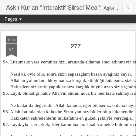
Aşk-ı Kur'an "İnteraktif Şiirsel Meal"
Aşk-ı Kur'an; Orjinali, devrin tüm şiirlerini ortadan kaldırıp, kendine özgün şiirsel ahengiyle, tahta oturan Kur'an'ı Kerim'dir. Bu çalışma ise şiir tadında, ama şiir olduğu iddaa edilmeyen özgün bir mealidir. Şiir, şairin kendine göre hissettiği, şiir okuyucunun da kendine göre haz aldığı özgün bir duygusal bütünlüktür. İnteraktif Kuran'ı Kerim Meali, işiten herkese kendine has ruhsal bir bütünlük verir.
Pages
DEC
277
31
94. Lüzumsuz yere yeminlerinizi, aranızda aldatma aracı edinmeyin si
      Nasıl ki, öyle olur, sonra sizin sapasağlam basan ayağınız kayar.
      Allah'ın yolundan alıkoymanıza karşılık kötülüğü tadarsınız sizler.
      Hak edersiniz artık; yaptıklarınıza karşılık büyük azap sizin içindir
95. Layık olmadığı halde Allah'ın ahdini ucuz bir menfaate satmayın si
      Ne kadar da değerlidir  Allah katında, eğer bilirseniz, o daha hayırl
96. Allah katında olan kalıcıdır. Sizin yanınızdakiler bitip tükenendir.
      Hakikaten sabredenlerin mükafatını en güzeli şekliyle vereceğiz.
97. Layıkıyla ister erkek, ister kadın inanarak salih amelde bulunursa 