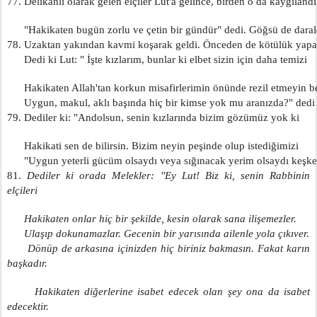
77. Delikanlı olarak gelen elçiler Lut'a gelince, birden o da kaygılandı
      "Hakikaten bugün zorlu ve çetin bir gündür" dedi. Göğsü de daral
78. Uzaktan yakından kavmi koşarak geldi. Önceden de kötülük yapar
      Dedi ki Lut: " İşte kızlarım, bunlar ki elbet sizin için daha temizi
      Hakikaten Allah'tan korkun misafirlerimin önünde rezil etmeyin b
      Uygun, makul, aklı başında hiç bir kimse yok mu aranızda?" dedi
79. Dediler ki: "Andolsun, senin kızlarında bizim gözümüz yok ki
      Hakikati sen de bilirsin. Bizim neyin peşinde olup istediğimizi
      "Uygun yeterli gücüm olsaydı veya sığınacak yerim olsaydı keşke
81. 
Dediler ki orada Melekler: "Ey Lut! Biz ki, senin Rabbinin 
elçileri
      Hakikaten onlar hiç bir şekilde, kesin olarak sana ilişemezler.
      Ulaşıp dokunamazlar. Gecenin bir yarısında ailenle yola çıkıver.
      Dönüp de arkasına içinizden hiç biriniz bakmasın. Fakat karın 
başkadır.
      Hakikaten diğerlerine isabet edecek olan şey ona da isabet 
edecektir.