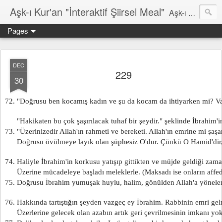
Aşk-ı Kur'an "İnteraktif Şiirsel Meal"
Aşk-ı Kur'an; Orjinali, devrin tüm şiirlerini ortadan kaldırıp, kendine özgün şiirsel ahengiyle, tahta oturan Kur'an'ı Kerim'dir. Bu çalışma ise şiir tadında, ama şiir olduğu iddaa edilmeyen özgün bir mealidir. Şiir, şairin kendine göre hissettiği, şiir okuyucunun da kendine göre haz aldığı özgün bir duygusal bütünlüktür. İnteraktif Kuran'ı Kerim Meali, işiten herkese kendine has ruhsal bir bütünlük verir.
Pages
DEC
229
30
72. "Doğrusu ben kocamış kadın ve şu da kocam da ihtiyarken mi? Va
      "Hakikaten bu çok şaşırılacak tuhaf bir şeydir." şeklinde İbrahim'in
73. "Üzerinizedir Allah'ın rahmeti ve bereketi. Allah'ın emrine mi şaşar
      Doğrusu övülmeye layık olan şüphesiz O'dur. Çünkü O Hamid'dir,
74. Haliyle İbrahim'in korkusu yatışıp gittikten ve müjde geldiği za
      Üzerine mücadeleye başladı meleklerle. (Maksadı ise onların affedi
75. Doğrusu İbrahim yumuşak huylu, halim, gönülden Allah'a yönelen
76. Hakkında tartıştığın şeyden vazgeç ey İbrahim. Rabbinin emri gelm
      Üzerlerine gelecek olan azabın artık geri çevrilmesinin imkanı yok