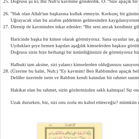
25. Doğrusu şu ki; Biz Nuh'u kavmine gönderdik. O: "Size apaçık bir 
26. "Hak olan Allah'tan başkasına kulluk etmeyin. Korkunç bir günün 
      Uğrayacak olan bu azabın şiddetinin gelmesinden kaygılanıyorum
27. Direnip de kavminden inkar edenler: "Biz seni ancak kendimiz gib
      Haricinde başka bir kimse olarak görmüyoruz. Sana uyanlar ise, g
      Uydukları şeye hemen kapılan aşağılık kimselerden başkası görü
      Doğrusu sizin bize herhangi bir üstünlüğünüzü de görmüyoruz biz
      Halbuki tam aksine, sizi yalancı kimselerden olduğunuzu sanıyoru
28. (Üzerine bu halin, Nuh:) "Ey kavmim! Ben Rabbimden apaçık belg
      Deliller üzerinde isem ve Rabbim kendi katından bir rahmet sunm
      Hakikat olan bu rahmet, sizin gözlerinizden saklı kalmışsa! Siz ona
      Uzak dururken, biz, sizi onu zorla mı kabul ettireceğiz? mümkü