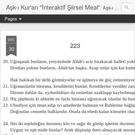
Aşk-ı Kur'an "İnteraktif Şiirsel Meal"
Aşk-ı Kur'an; Orjinali, devrin tüm şiirlerini ortadan kaldırıp, kendine özgün şiirsel ahengiyle, tahta oturan Kur'an'ı Kerim'dir. Bu çalışma ise şiir tadında, ama şiir olduğu iddaa edilmeyen özgün bir mealidir. Şiir, şairin kendine göre hissettiği, şiir okuyucunun da kendine göre haz aldığı özgün bir duygusal bütünlüktür. İnteraktif Kuran'ı Kerim Meali, işiten herkese kendine has ruhsal bir bütünlük verir.
Pages
DEC
223
30
20. Uğraşarak bunların, yeryüzünde Allah'ı aciz bırakacak halleri yokt
      Dostları yoktur bunların, Allah'tan başka. Azap onlar için kat kattır
      Hak hakikati bir türlü görmüyorlar ve işitmeye de güç yetiremiyor
21. Uğratanlardır hüsrana, kendilerini bunlar. Kendilerine verdiler zara
      Düzme ilahlar da, uydurdukları da onlardan uzaklaşıp kaybolmuşt
22. Hiç şüphesiz ki ahirette en fazla hüsrana uğrayacak olanlar da bunl
23. Ubudiyet için iman edip iyi amellerde bulunan ve Rablerine bağla
      Doğrudan cennetin halklarıdır. Orada da ebedi kalan kimseler olac
24. Her iki topluluğun durumu; kör ve sağır ile görüp işitenin durumu 
      Uygun ve eşit midir bunlar? Artık düşünüp ibret almayacak mısını