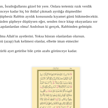
n, İsrailoğullarını güzel bir yere. Onlara tertemiz rızık verdik
Jan 6th
Jan 6th
Jan 6th
Jan 6th
linceye kadar hiç bir ihtilaf çıkmadı ayrılığa düşmediler
lar, Şüphesiz Rabbin ayrılık konusunda kıyamet günü hükmedecektir.
mizden şüpheye düştüysen eğer, senden önce kitap okuyanlara sor
 kapılanlardan olma! Andolsun ki gerçek, Rabbinden gelmiştir.
572
571
570
569
lma Allah'ın ayetlerini. Yoksa hüsran olanlardan olursun.
Jan 6th
Jan 6th
Jan 6th
Jan 6th
 (azap) hak kelimesi olanlar, elbette iman etmezler
türlü ayet getirilse bile çetin azabı görünceye kadar.
562
561
560
559
Jan 6th
Jan 6th
Jan 6th
Jan 6th
552
551
550
549
Jan 6th
Jan 6th
Jan 6th
Jan 6th