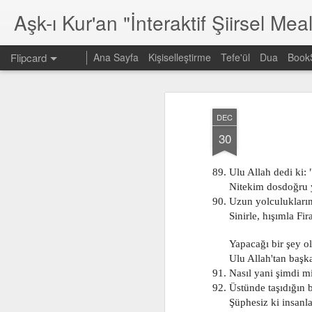
Aşk-ı Kur'an "İnteraktif Şiirsel Meal
Flipcard
Ana Sayfa
Kişiselleştirme
Tefe'ül
Dua
Book
En son
Tarih
Etiket
Yazar
DEC
30. Cüz
604
603
30
Jan 10th
Jan 7th
Jan 7th
89. Ulu Allah dedi ki: "
      Nitekim dosdoğru
90. Uzun yolculukların
595
594
      Sinirle, hışımla 
593
Jan 7th
Jan 7th
Jan 7th
      Yapacağı bir şey 
      Ulu Allah'tan ba
91. Nasıl yani şimdi 
92. Üstünde taşıdığın b
      Şüphesiz ki insanl
585
584
583