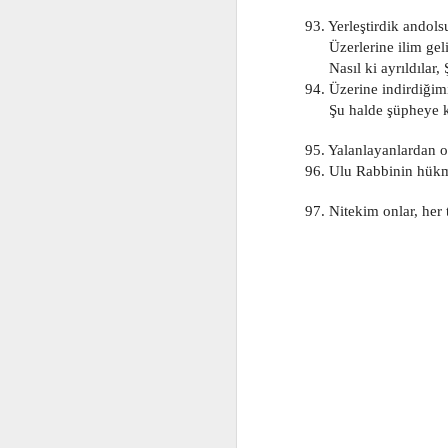
93. Yerleştirdik andolsu
Jan 6th
Jan 6th
Jan 6th
      Üzerlerine ilim ge
      Nasıl ki ayrıldı
94. Üzerine indirdiği
      Şu halde şüpheye
575
574
573
95. Yalanlayanlardan o
Jan 6th
Jan 6th
Jan 6th
96. Ulu Rabbinin hükmü
97. Nitekim onlar, her 
565
564
563
Jan 6th
Jan 6th
Jan 6th
555
554
553
Jan 6th
Jan 6th
Jan 6th