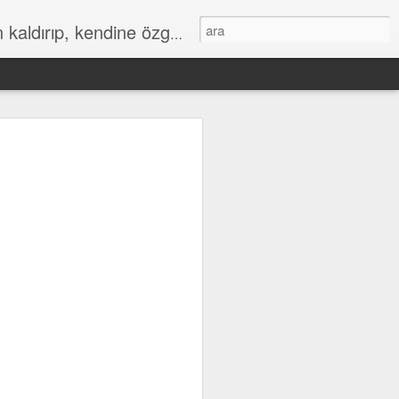
az aldığı özgün bir duygusal bütünlüktür. İnteraktif Kuran'ı Kerim Meali, işiten herkese kendine has ruhsal bir bütünlük verir.
598
597
596
Jan 7th
Jan 7th
Jan 7th
588
587
586
Jan 6th
Jan 6th
Jan 6th
578
577
576