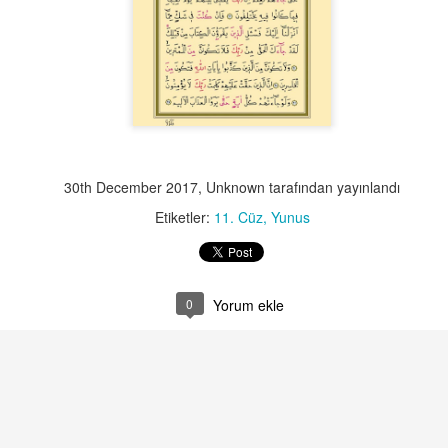
542
541
540
539
Jan 6th
Jan 5th
Jan 5th
Jan 5th
30th December 2017
, Unknown tarafından yayınlandı
532
531
530
529
Etiketler:
11. Cüz
Yunus
Jan 5th
Jan 5th
Jan 5th
Jan 5th
0
Yorum ekle
522
521
520
519
Jan 5th
Jan 5th
Jan 5th
Jan 5th