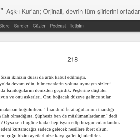
"
Aşk-ı Kur'an; Orjinali, devrin tüm şiirlerini ortadan kaldırıp, kendine özgün şiirsel ahengiyle, tahta oturan Kur'an'ı Kerim'dir. Bu çalışma ise şiir tadında, ama şiir olduğu iddaa edilmeyen özgün bir mealidir. Şiir, şairin kendine göre hissettiği, şiir okuyucunun da kendine göre h
Store
Sureler
Cüzler
Podcast
iletişim
602
601
600
599
218
Jan 7th
Jan 7th
Jan 7th
Jan 7th
Sizin ikinizin duası da artık kabul edilmiştir.
 yolda devam edin, bilmeyenlerin yoluna uymayın sizler.”
da İsrailoğularını denizden geçirdik. Peşlerine düştüler
Firavun ve onu askerleri. Onu boğacak düzeye gelince sular,
592
591
590
589
Jan 7th
Jan 7th
Jan 7th
Jan 6th
olmaksızın boğulurken: " İnandım! İsrailoğullarının inandığı
şka ilah olmadığına. Şüphesiz ben de müslümanlardanım" dedi
mi? Oysa sen bugüne kadar hep isyan edip bozgunculardandın.
edeni kurtaracağız sadece gelecek nesillere ibret olsun.
arın çoğu bizim ayetlerimize karşı gaflet içindedirler.
582
581
580
579