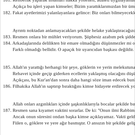
        Açıkça bu işleri yapan kimseler; Bizim yarattıklarımızdan bir üm
182. Fakat ayetlerimizi yalanlayanlara gelince: Biz onları bilmeyecekle
        Ayrıntı noktadan anlamayacakları şekilde helake yaklaştıracağızd
183. Resmen onlara bir mühlet veriyorum. Şüphesiz azabım pek şiddet
184. Arkadaşlarında delilikten bir emare olmadığını düşünmezler mi o
        Farklı olmadığı bellidir. O apaçık bir uyarıcıdan başkası değildir.
185. Allah'ın yarattığı herhangi bir şeye, göklerin ve yerin melekutu
        Rehavet içinde geçip giderken ecellerin yaklaşmış olacağını dü
        Açıkçası, bu Kur'an'dan sonra daha hangi söze iman edecek bun
186. Filhakika Allah'ın saptırıp bıraktığını kimse hidayete erdirecek yo
        Allah onları azgınlıkları içinde şaşkınlıklarıyla bocalar şekilde bır
187. Resmen sana kıyamet vaktini sorarlar. De ki: "Onun ilmi Rabbimi
        Ancak onun süresini ondan başka kimse açıklayamaz. Vakti geldi
        Fiilen o, göklere ve yere ağır basmıştır. O ansızın bir şekilde geli