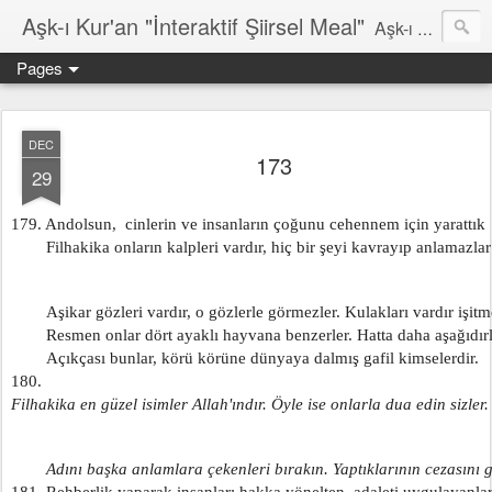
Aşk-ı Kur'an "İnteraktif Şiirsel Meal"
Aşk-ı Kur'an; Orjinali, devrin tüm şiirlerini ortadan kaldırıp, kendine özgün şiirsel ahengiyle, tahta oturan Kur'an'ı Kerim'dir. Bu çalışma ise şiir tadında, ama şiir olduğu iddaa edilmeyen özgün bir mealidir. Şiir, şairin kendine göre hissettiği, şiir okuyucunun da kendine göre haz aldığı özgün bir duygusal bütünlüktür. İnteraktif Kuran'ı Kerim Meali, işiten herkese kendine has ruhsal bir bütünlük verir.
Pages
DEC
173
29
179. Andolsun,  cinlerin ve insanların çoğunu cehennem için yarattık
        Filhakika onların kalpleri vardır, hiç bir şeyi kavrayıp anlamazlar
        Aşikar gözleri vardır, o gözlerle görmezler. Kulakları vardır işitm
        Resmen onlar dört ayaklı hayvana benzerler. Hatta daha aşağıdırl
        Açıkçası bunlar, körü körüne dünyaya dalmış gafil kimselerdir.
180. 
Filhakika en güzel isimler Allah'ındır. Öyle ise onlarla dua edin sizler.
        Adını başka anlamlara çekenleri bırakın. Yaptıklarının cezasını 
181. Rehberlik yaparak insanları hakka yönelten, adaleti uygulayanlar