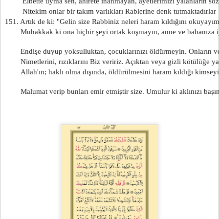
         Elbette uyma sen, ahirete inanmayan, ayetlerimizi yalanların söz
         Nitekim onlar bir takım varlıkları Rablerine denk tutmaktadırlar
151. Artık de ki: "Gelin size Rabbiniz neleri haram kıldığını okuyayım 
        Muhakkak ki ona hiçbir şeyi ortak koşmayın, anne ve babanıza i
        Endişe duyup yoksulluktan, çocuklarınızı öldürmeyin. Onların ve
        Nimetlerini, rızıklarını Biz veririz. Açıktan veya gizli kötülüğe 
        Allah'ın; haklı olma dışında, öldürülmesini haram kıldığı kimse
        Malumat verip bunları emir etmiştir size. Umulur ki aklınızı başın