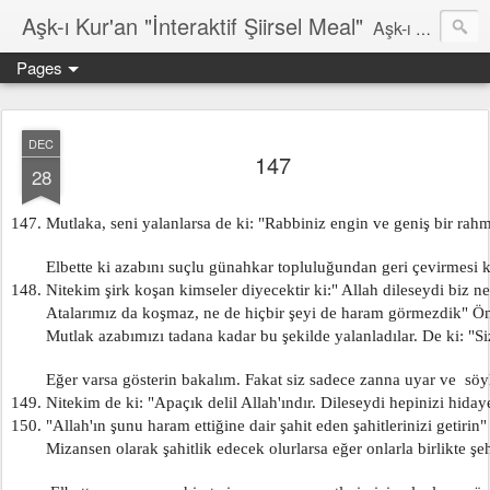
Aşk-ı Kur'an "İnteraktif Şiirsel Meal"
Aşk-ı Kur'an; Orjinali, devrin tüm şiirlerini ortadan kaldırıp, kendine özgün şiirsel ahengiyle, tahta oturan Kur'an'ı Kerim'dir. Bu çalışma ise şiir tadında, ama şiir olduğu iddaa edilmeyen özgün bir mealidir. Şiir, şairin kendine göre hissettiği, şiir okuyucunun da kendine göre haz aldığı özgün bir duygusal bütünlüktür. İnteraktif Kuran'ı Kerim Meali, işiten herkese kendine has ruhsal bir bütünlük verir.
Pages
DEC
147
28
147. Mutlaka, seni yalanlarsa de ki: "Rabbiniz engin ve geniş bir rahme
        Elbette ki azabını suçlu günahkar topluluğundan geri çevirmesi 
148. Nitekim şirk koşan kimseler diyecektir ki:" Allah dileseydi biz ne
        Atalarımız da koşmaz, ne de hiçbir şeyi de haram görmezdik" Ö
        Mutlak azabımızı tadana kadar bu şekilde yalanladılar. De ki: "Si
        Eğer varsa gösterin bakalım. Fakat siz sadece zanna uyar ve  söy
149. Nitekim de ki: "Apaçık delil Allah'ındır. Dileseydi hepinizi hidaye
150. "Allah'ın şunu haram ettiğine dair şahit eden şahitlerinizi getirin"
        Mizansen olarak şahitlik edecek olurlarsa eğer onlarla birlikte ş