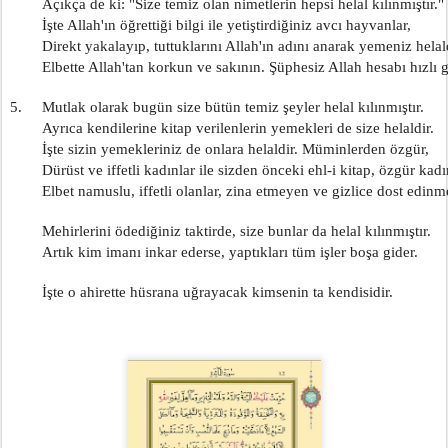
        Açıkça de ki: "Size temiz olan nimetlerin hepsi helal kılınmıştır."
        İşte Allah'ın öğrettiği bilgi ile yetiştirdiğiniz avcı hayvanlar,
        Direkt yakalayıp, tuttuklarını Allah'ın adını anarak yemeniz helal
        Elbette Allah'tan korkun ve sakının. Şüphesiz Allah hesabı hızlı 
5.     Mutlak olarak bugün size bütün temiz şeyler helal kılınmıştır.
        Ayrıca kendilerine kitap verilenlerin yemekleri de size helaldir.
        İşte sizin yemekleriniz de onlara helaldir. Müminlerden özgür,
        Dürüst ve iffetli kadınlar ile sizden önceki ehl-i kitap, özgür kadı
        Elbet namuslu, iffetli olanlar, zina etmeyen ve gizlice dost edinm
        Mehirlerini ödediğiniz taktirde, size bunlar da helal kılınmıştır.
        Artık kim imanı inkar ederse, yaptıkları tüm işler boşa gider.
        İşte o ahirette hüsrana uğrayacak kimsenin ta kendisidir.