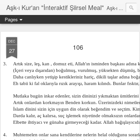
Aşk-ı Kur'an "İnteraktif Şiirsel Meal"
Aşk-ı Kur'an; Orjinali, devrin tüm şiirlerini ortadan kaldırıp, kendine özgün şiirsel ahengiyle, tahta oturan Kur'an'ı Kerim'dir. Bu çalışma ise şiir tadında, ama şiir olduğu iddaa edilmeyen özgün bir mealidir. Şiir, şairin kendine göre hissettiği, şiir okuyucunun da kendine göre haz aldığı özgün bir duygusal bütünlüktür. İnteraktif Kuran'ı Kerim Meali, işiten herkese kendine has ruhsal bir bütünlük verir.
Pages
DEC
106
27
3.     Artık size, leş, kan , domuz eti, Allah'ın isminden başkası adına 
        (İçeri veya dışarıdan) boğulmuş, vurulmuş, yüksekten düşmüş,
        Daha canlıyken yetişip kestikleriniz hariç, dikili taşlar adına bo
        Eh tabii ki fal oklarıyla rızık arayışı, haram kılındı. Bunlar fısktı
        Mutlaka bugün inkar edenler, sizin dininizi yıkmaktan ümitlerini
        Artık onlardan korkmayın Benden korkun. Üzerinizdeki nimetle
        İslam dinini sizin için uygun din olarak beğendim ve seçtim. Kim
        Darda kalır, aç kalırsa, suç işlemek niyetinde olmaksızın onlardan
        Elbette ihtiyacı ve günaha girmeyeceği kadar. Allah bağışlayıcıdır
4.     Muhtemelen onlar sana kendilerine nelerin helal olduğunu sorarl