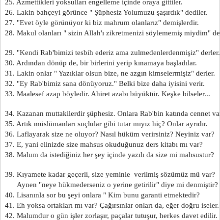
25. Azmettikleri yoksulları engelleme içinde oraya gittiler.
26. Lakin bahçeyi görünce " Şüphesiz Yolumuzu şaşırdık" dediler.
27. "Evet öyle görünüyor ki biz mahrum olanlarız" demişlerdir.
28. Makul olanları " sizin Allah'ı zikretmenizi söylememiş miydim" de
29. "Kendi Rab'bimizi tesbih ederiz ama zulmedenlerdenmişiz" derler.
30. Ardından dönüp de, bir birlerini yerip kınamaya başladılar.
31. Lakin onlar " Yazıklar olsun bize, ne azgın kimselermişiz" derler.
32. "Ey Rab'bimiz sana dönüyoruz." Belki bize daha iyisini verir.
33. Maalesef azap böyledir. Ahiret azabı büyüktür. Keşke bilseler...
34. Kazanan muttakilerdir şüphesiz. Onlara Rab'bin katında cennet va
35. Artık müslümanları suçlular gibi tutar mıyız hiç? Onlar ayrıdır.
36. Laflayarak size ne oluyor? Nasıl hüküm verirsiniz? Neyiniz var?
37. E, yani elinizde size mahsus okuduğunuz ders kitabı mı var?
38. Malum da istediğiniz her şey içinde yazılı da size mi mahsustur?
39. Kıyamete kadar geçerli, size yeminle  verilmiş sözümüz mü var?
      Aynen "neye hükmederseniz o yerine getirilir" diye mi denmiştir?
40. Lisanınla sor bu şeyi onlara " Kim bunu garanti etmektedir?
41. Eh yoksa ortakları mı var? Çağırsınlar onları da, eğer doğru iseler.
42. Malumdur o gün işler zorlaşır, paçalar tutuşur, herkes davet edilir.