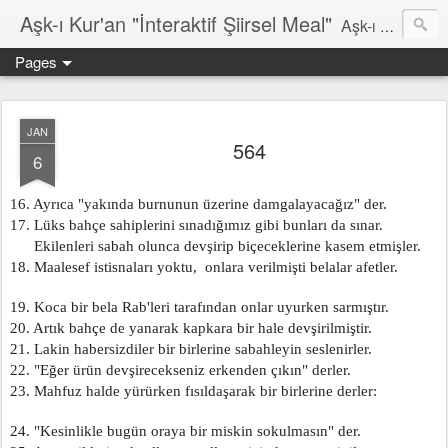
Aşk-ı Kur'an "İnteraktif Şiirsel Meal"
Aşk-ı Kur'an; Orjinali, devrin tüm şiirlerini ortadan kaldırıp, kendine özgün şiirsel ahengiyle, tahta oturan Kur'an'ı Kerim'dir. Bu çalışma ise şiir tadında, ama şiir olduğu iddaa edilmeyen özgün bir mealidir. Şiir, şairin kendine göre hissettiği, şiir okuyucunun da kendine göre haz aldığı özgün bir duygusal bütünlüktür. İnteraktif Kuran'ı Kerim Meali, işiten herkese kendine has ruhsal bir bütünlük verir.
Pages
JAN
564
6
16. Ayrıca "yakında burnunun üzerine damgalayacağız" der.
17. Lüks bahçe sahiplerini sınadığımız gibi bunları da sınar.
      Ekilenleri sabah olunca devşirip biçeceklerine kasem etmişler.
18. Maalesef istisnaları yoktu,  onlara verilmişti belalar afetler.
19. Koca bir bela Rab'leri tarafından onlar uyurken sarmıştır.
20. Artık bahçe de yanarak kapkara bir hale devşirilmiştir.
21. Lakin habersizdiler bir birlerine sabahleyin seslenirler.
22. "Eğer ürün devşirecekseniz erkenden çıkın" derler.
23. Mahfuz halde yürürken fısıldaşarak bir birlerine derler:
24. "Kesinlikle bugün oraya bir miskin sokulmasın" der.