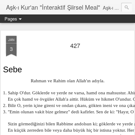
Aşk-ı Kur'an "İnteraktif Şiirsel Meal"
Aşk-ı Kur'an; Orjinali, devrin tüm şiirlerini ortadan kaldırıp, kendine özgün şiirsel ahengiyle, tahta oturan Kur'an'ı Kerim'dir. Bu çalışma ise şiir tadında, ama şiir olduğu iddaa edilmeyen özgün bir mealidir. Şiir, şairin kendine göre hissettiği, şiir okuyucunun da kendine göre haz aldığı özgün bir duygusal bütünlüktür. İnteraktif Kuran'ı Kerim Meali, işiten herkese kendine has ruhsal bir bütünlük verir.
Pages
JAN
427
3
Sebe
Rahman ve Rahim olan Allah'ın adıyla.
1. Sahip O'dur. Göklerde ve yerde ne varsa, hamd ona mahsustur. Ahi
    En çok hamd ve övgüler Allah'a aittir. Hüküm ve hikmet O'undur. 
2. Bilir O, yerin içine gireni ve ondan çıkanı, gökten ineni ve ona çık
3. "Emin olunan vakit bize gelmez" dedi kafirler. Sen de ki: "Hayır, O 
    Sizin görmediğinizi bilen Rabbime andolsun ki; göklerde ve yerde ze
    En küçük zerreden bile veya daha büyük hiç bir istisna yoktur. Her ş