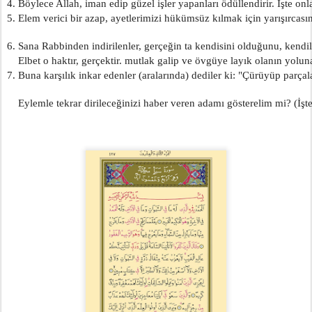
4. Böylece Allah, iman edip güzel işler yapanları ödüllendirir. İşte onla
5. Elem verici bir azap, ayetlerimizi hükümsüz kılmak için yarışırcasın
6. Sana Rabbinden indirilenler, gerçeğin ta kendisini olduğunu, kendiler
    Elbet o haktır, gerçektir. mutlak galip ve övgüye layık olanın yoluna 
7. Buna karşılık inkar edenler (aralarında) dediler ki: "Çürüyüp parçal
    Eylemle tekrar dirileceğinizi haber veren adamı gösterelim mi? (İşt