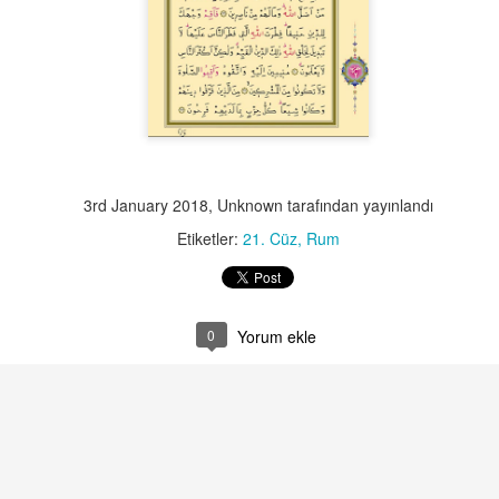
542
541
540
539
Jan 6th
Jan 5th
Jan 5th
Jan 5th
3rd January 2018
, Unknown tarafından yayınlandı
532
531
530
529
Etiketler:
21. Cüz
Rum
Jan 5th
Jan 5th
Jan 5th
Jan 5th
0
Yorum ekle
522
521
520
519
Jan 5th
Jan 5th
Jan 5th
Jan 5th