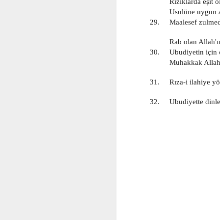
          Rızıklarda eş
          Usulüne uygun
Jan 6th
Jan 6th
Jan 6th
29.     Maalesef zulme
          Rab olan Allah
30.     Ubudiyetin için 
575
574
573
          Muhakkak All
Jan 6th
Jan 6th
Jan 6th
31.     Rıza-i ilahiye
32.     Ubudiyette dinle
565
564
563
Jan 6th
Jan 6th
Jan 6th
555
554
553
Jan 6th
Jan 6th
Jan 6th