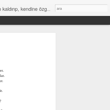
az aldığı özgün bir duygusal bütünlüktür. İnteraktif Kuran'ı Kerim Meali, işiten herkese kendine has ruhsal bir bütünlük verir.
598
597
596
Jan 7th
Jan 7th
Jan 7th
er.
lar.
588
587
586
ur.
Jan 6th
Jan 6th
Jan 6th
r.
?
578
577
576