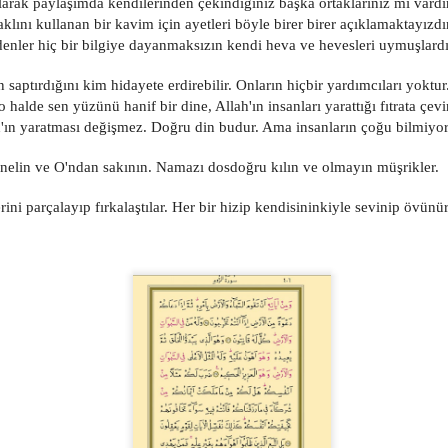
it olarak paylaşımda kendilerinden çekindiğiniz başka ortaklarınız mı vardı
 aklını kullanan bir kavim için ayetleri böyle birer birer açıklamaktayızdı
Jan 6th
Jan 6th
Jan 6th
Jan 6th
denler hiç bir bilgiye dayanmaksızın kendi heva ve hevesleri uymuşlardı
'ın saptırdığını kim hidayete erdirebilir. Onların hiçbir yardımcıları yoktur
o halde sen yüzünü hanif bir dine, Allah'ın insanları yarattığı fıtrata çevi
572
571
570
569
ah'ın yaratması değişmez. Doğru din budur. Ama insanların çoğu bilmiyor
Jan 6th
Jan 6th
Jan 6th
Jan 6th
 yönelin ve O'ndan sakının. Namazı dosdoğru kılın ve olmayın müşrikler.
rini parçalayıp fırkalaştılar. Her bir hizip kendisininkiyle sevinip övünür
562
561
560
559
Jan 6th
Jan 6th
Jan 6th
Jan 6th
552
551
550
549
Jan 6th
Jan 6th
Jan 6th
Jan 6th