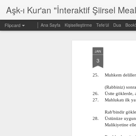
Aşk-ı Kur'an "İnteraktif Şiirsel Meal
Flipcard
Ana Sayfa
Kişiselleştirme
Tefe'ül
Dua
Book
En son
Tarih
Etiket
Yazar
JAN
30. Cüz
604
603
3
Jan 10th
Jan 7th
Jan 7th
25.     Muhkem delille
          (Rabbiniz) son
26.     Üstte göklerde
595
594
593
27.     Mahlukatı ilk 
Jan 7th
Jan 7th
Jan 7th
          Rab'bindir gö
28.     Üstünüze uygun,
          Malikiyetine e
585
584
583