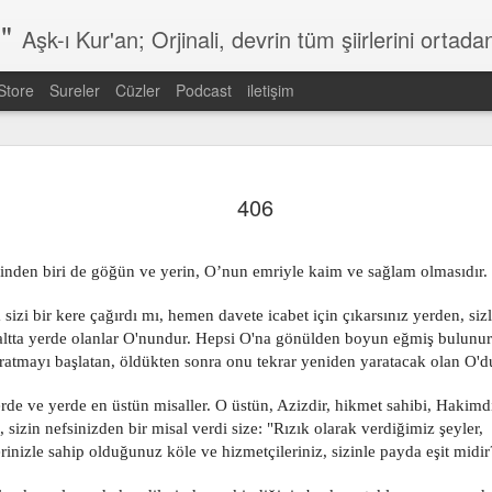
"
Aşk-ı Kur'an; Orjinali, devrin tüm şiirlerini ortadan kaldırıp, kendine özgün şiirsel ahengiyle, tahta oturan Kur'an'ı Kerim'dir. Bu çalışma ise şiir tadında, ama şiir olduğu iddaa edilmeyen özgün bir mealidir. Şiir, şairin kendine göre hissettiği, şiir okuyucunun da kendine göre h
Store
Sureler
Cüzler
Podcast
iletişim
602
601
600
599
406
Jan 7th
Jan 7th
Jan 7th
Jan 7th
rinden biri de göğün ve yerin, O’nun emriyle kaim ve sağlam olmasıdır.
ra sizi bir kere çağırdı mı, hemen davete icabet için çıkarsınız yerden, sizl
, altta yerde olanlar O'nundur. Hepsi O'na gönülden boyun eğmiş bulunur
592
591
590
589
yaratmayı başlatan, öldükten sonra onu tekrar yeniden yaratacak olan O'd
Jan 7th
Jan 7th
Jan 7th
Jan 6th
klerde ve yerde en üstün misaller. O üstün, Azizdir, hikmet sahibi, Hakimdi
 sizin nefsinizden bir misal verdi size: "Rızık olarak verdiğimiz şeyler,
llerinizle sahip olduğunuz köle ve hizmetçileriniz, sizinle payda eşit midir
582
581
580
579