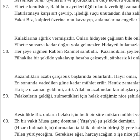
57.    Elbette kendisine, Rabbinin ayetleri öğüt olarak verildiği zamanl
         Hatırlatmaya karşı sırt çevirip, işlediği suçu unutandan daha za
         Fakat Biz, kalpleri üzerine onu kavrayıp, anlamalarına engeller 
         Kulaklarına ağırlık vermişizdir. Onları hidayete çağırsan bile onl
         Elbette sonsuza kadar doğru yola gelmezler. Hidayeti bulamazla
58.    Her şeye rağmen Rabbin Rahmet sahibidir.  Kazandıkları şeyler
         Filhakika bir şekilde yakalayıp hesaba çekseydi, şüphesiz ki onl
         Kazandıkları azabı çarçabuk başlarında bulurlardı. Hayır onlar,
         En sonunda vadedilen güne kadar mühlet erilir. Henüz zamanlar
         Ha işte o zaman geldi mi, artık Allah'ın azabından kurtuluşları y
59.    Felaketlerin geldiği, zulmettikleri için helak ettiğimiz nice şehirl
         Kesinlikle Biz onların helakı için belli bir süre miktarı mühlet ve
60.    Eh bir vakit Musa genç dostuna ( Yuşa'ya) şu şekilde demiştir.
         (Hızır'ı bulmak için) durmadan ta ki iki denizin birleştiği yere k
         Fiilen yürüyeceğim. Gerekirse eğer, harcayacağım o işe nice yıll