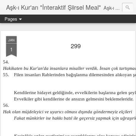
Aşk-ı Kur'an "İnteraktif Şiirsel Meal"
Aşk-ı Kur'an; Orjinali, devrin tüm şiirlerini ortadan kaldırıp, kendine özgün şiirsel ahengiyle, tahta oturan Kur'an'ı Kerim'dir. Bu çalışma ise şiir tadında, ama şiir olduğu iddaa edilmeyen özgün bir mealidir. Şiir, şairin kendine göre hissettiği, şiir okuyucunun da kendine göre haz aldığı özgün bir duygusal bütünlüktür. İnteraktif Kuran'ı Kerim Meali, işiten herkese kendine has ruhsal bir bütünlük verir.
Pages
JAN
299
1
54.    
Hakikaten bu Kur'an'da insanlara misaller verdik. İnsan çok tartışmac
55.    Filen insanları Rablerinden bağışlanma dilemesinden alıkoyan ş
         Kendilerine hidayet geldiğinde, evvelkilerin başlarına gelen şeyl
         Evvelkiler gibi kendilerine de ansızın gelmesini beklemeleridir.
56.    
Hak olan müjdeleyici ve uyarıcı olması dışında göndermeyiz elçileri
         Fakat münkirler ise hakkı batıl ile geçersiz yapmak için uğraşırl
         Kesinlikle onlar ayetlerimi ve uyardıklarını alay konusu edinirle