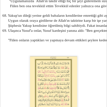
       "Uygulamanızda  Allah'ın takdir ettiği hiç bir şeyi gideremem si
        Fiilen ben ona tevekkül ettim Tevekkül edenler yalnızca ona güv
68. Yakup'un dileği yerine geldi babaların kendilerine emrettiği gibi ayr
      Uygun olarak oraya girdilerse de Allah'ın taktirine karşı bir işe ya
      Şüphesiz Yakup kendisine öğretilmiş bilgi sahibiydi. Fakat insanla
69. Ulaşınca Yusuf'a onlar, Yusuf kardeşini yanına aldı: "Ben gerçekte
      "Fiilen onların yaptıkları ve yapmaya devam ettikleri şeylere kede