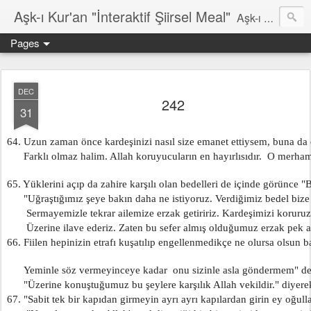
Aşk-ı Kur'an "İnteraktif Şiirsel Meal"
Aşk-ı Kur'an; Orjinali, devrin tüm şiirlerini ortadan kaldırıp, kendine özgün şiirsel ahengiyle, tahta oturan Kur'an'ı Kerim'dir. Bu çalışma ise şiir tadında, ama şiir olduğu iddaa edilmeyen özgün bir mealidir. Şiir, şairin kendine göre hissettiği, şiir okuyucunun da kendine göre haz aldığı özgün bir duygusal bütünlüktür. İnteraktif Kuran'ı Kerim Meali, işiten herkese kendine has ruhsal bir bütünlük verir.
Pages
DEC
242
31
64. Uzun zaman önce kardeşinizi nasıl size emanet ettiysem, buna da
      Farklı olmaz halim. Allah koruyucuların en hayırlısıdır.  O merham
65. Yüklerini açıp da zahire karşılı olan bedelleri de içinde görünce "
      "Uğraştığımız şeye bakın daha ne istiyoruz. Verdiğimiz bedel bize g
       Sermayemizle tekrar ailemize erzak getiririz. Kardeşimizi koruruz
       Üzerine ilave ederiz. Zaten bu sefer almış olduğumuz erzak pek az
66. Fiilen hepinizin etrafı kuşatılıp engellenmedikçe ne olursa olsun b
      Yeminle söz vermeyinceye kadar  onu sizinle asla göndermem" ded
      "Üzerine konuştuğumuz bu şeylere karşılık Allah vekildir." diyer
67. "Sabit tek bir kapıdan girmeyin ayrı ayrı kapılardan girin ey oğull