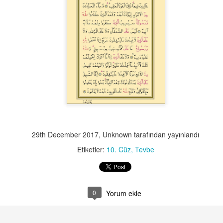
542
541
540
539
Jan 6th
Jan 5th
Jan 5th
Jan 5th
532
531
530
529
Jan 5th
Jan 5th
Jan 5th
Jan 5th
29th December 2017
, Unknown tarafından yayınlandı
Etiketler:
10. Cüz
Tevbe
522
521
520
519
Jan 5th
Jan 5th
Jan 5th
Jan 5th
0
Yorum ekle