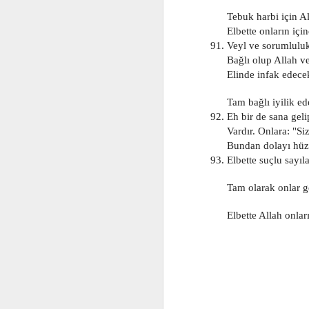
      Tebuk harbi için 
Jan 6th
Jan 6th
Jan 6th
      Elbette onların iç
91. Veyl ve sorumluluk 
      Bağlı olup Allah
      Elinde infak edece
575
574
573
      Tam bağlı iyilik 
Jan 6th
Jan 6th
Jan 6th
92. Eh bir de sana geli
      Vardır. Onlara: "
      Bundan dolayı hü
93. Elbette suçlu sayıl
565
564
563
      Tam olarak onlar 
Jan 6th
Jan 6th
Jan 6th
      Elbette Allah onl
555
554
553
Jan 6th
Jan 6th
Jan 6th