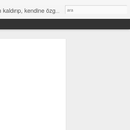
az aldığı özgün bir duygusal bütünlüktür. İnteraktif Kuran'ı Kerim Meali, işiten herkese kendine has ruhsal bir bütünlük verir.
598
597
596
Jan 7th
Jan 7th
Jan 7th
588
587
586
Jan 6th
Jan 6th
Jan 6th
578
577
576