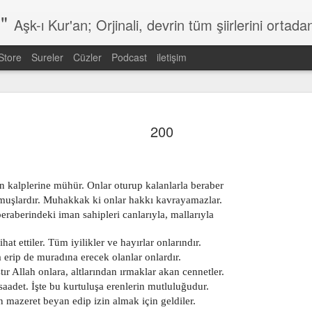
"
Aşk-ı Kur'an; Orjinali, devrin tüm şiirlerini ortadan kaldırıp, kendine özgün şiirsel ahengiyle, tahta oturan Kur'an'ı Kerim'dir. Bu çalışma ise şiir tadında, ama şiir olduğu iddaa edilmeyen özgün bir mealidir. Şiir, şairin kendine göre hissettiği, şiir okuyucunun da kendine göre h
Store
Sureler
Cüzler
Podcast
iletişim
602
601
600
599
200
Jan 7th
Jan 7th
Jan 7th
Jan 7th
n kalplerine mühür. Onlar oturup kalanlarla beraber
lmuşlardır. Muhakkak ki onlar hakkı kavrayamazlar.
eraberindeki iman sahipleri canlarıyla, mallarıyla
592
591
590
589
Jan 7th
Jan 7th
Jan 7th
Jan 6th
ihat ettiler. Tüm iyilikler ve hayırlar onlarındır.
şa erip de muradına erecek olanlar onlardır.
tır Allah onlara, altlarından ırmaklar akan cennetler.
saadet. İşte bu kurtuluşa erenlerin mutluluğudur.
n mazeret beyan edip izin almak için geldiler.
582
581
580
579