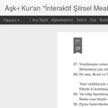
Aşk-ı Kur'an "İnteraktif Şiirsel Meal
Flipcard
Ana Sayfa
Kişiselleştirme
Tefe'ül
Dua
Book
En son
Tarih
Etiket
Yazar
DEC
30. Cüz
604
603
29
Jan 10th
Jan 7th
Jan 7th
87. Vurulmuştur onları
      Bulunmaya razı o
88. Eh ama, Resul ve b
595
594
593
Jan 7th
Jan 7th
Jan 7th
      Tüm varlıklarıyla c
      Elbette ki kurtulu
89. Var edip hazırlamış
      Budur esas büyük 
90. Elçiye bedevilerde
585
584
583