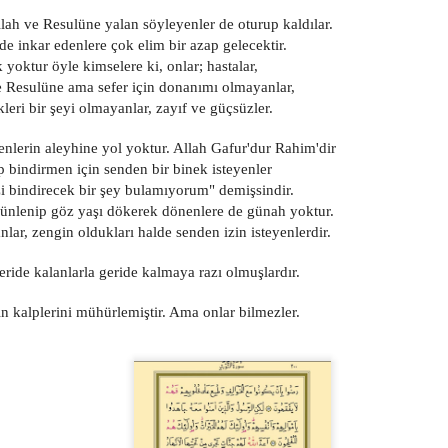
Allah ve Resulüne yalan söyleyenler de oturup kaldılar.
Jan 6th
Jan 6th
Jan 6th
Jan 6th
inde inkar edenlere çok elim bir azap gelecektir.
yoktur öyle kimselere ki, onlar; hastalar,
 ve Resulüne ama sefer için donanımı olmayanlar,
kleri bir şeyi olmayanlar, zayıf ve güçsüzler.
572
571
570
569
edenlerin aleyhine yol yoktur. Allah Gafur'dur Rahim'dir
Jan 6th
Jan 6th
Jan 6th
Jan 6th
p bindirmen için senden bir binek isteyenler
Sizi bindirecek bir şey bulamıyorum" demişsindir.
zünlenip göz yaşı dökerek dönenlere de günah yoktur.
anlar, zengin oldukları halde senden izin isteyenlerdir.
562
561
560
559
geride kalanlarla geride kalmaya razı olmuşlardır.
Jan 6th
Jan 6th
Jan 6th
Jan 6th
arın kalplerini mühürlemiştir. Ama onlar bilmezler.
552
551
550
549
Jan 6th
Jan 6th
Jan 6th
Jan 6th