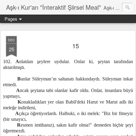
Aşk-ı Kur'an "İnteraktif Şiirsel Meal"
Aşk-ı Kur'an; Orjinali, devrin tüm şiirlerini ortadan kaldırıp, kendine özgün şiirsel ahengiyle, tahta oturan Kur'an'ı Kerim'dir. Bu çalışma ise şiir tadında, ama şiir olduğu iddaa edilmeyen özgün bir mealidir. Şiir, şairin kendine göre hissettiği, şiir okuyucunun da kendine göre haz aldığı özgün bir duygusal bütünlüktür. İnteraktif Kuran'ı Kerim Meali, işiten herkese kendine has ruhsal bir bütünlük verir.
Pages
DEC
15
25
102.
A
nlatılan şeylere uydular. Onlar ki, şeytan tarafından
aktarılmıştı.
B
unlar Süleyman’ın saltanatı hakkındaydı. Süleyman inkar
etmedi.
A
ncak şeytana tabi olanlar kafir oldu. Onlar, insanlara büyü
yapmayı,
K
onakladıkları yer olan Babil'deki Harut ve Marut adlı iki
meleğe indirileni,
A
çıkça öğretiyorlardı. Halbuki, o iki melek: "Biz bir fitneyiz
(bir sınayıcı,
R
esmen imtihanız), sakın kafir olma!" demeden hiçbir şeyi
öğretmezdi.