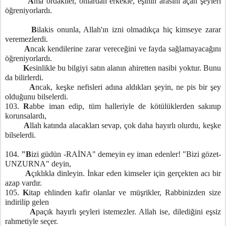
A
ma ordakiler, onlardan erkekle, eşinin arasını açan şeyleri
öğreniyorlardı.
B
ilakis onunla, Allah'ın izni olmadıkça hiç kimseye zarar
veremezlerdi.
A
ncak kendilerine zarar vereceğini ve fayda sağlamayacağını
öğreniyorlardı.
K
esinlikle bu bilgiyi satın alanın ahiretten nasibi yoktur. Bunu
da bilirlerdi.
A
ncak, keşke nefisleri adına aldıkları şeyin, ne pis bir şey
olduğunu bilselerdi.
103.
R
abbe iman edip, tüm halleriyle de kötülüklerden sakınıp
korunsalardı,
A
llah katında alacakları sevap, çok daha hayırlı olurdu, keşke
bilselerdi.
104.
"B
izi güdün -RAİNA" demeyin ey iman edenler! "Bizi gözet-
UNZURNA" deyin,
A
çıklıkla dinleyin. İnkar eden kimseler için gerçekten acı bir
azap vardır.
105.
K
itap ehlinden kafir olanlar ve müşrikler, Rabbinizden size
indirilip gelen
A
paçık hayırlı şeyleri istemezler. Allah ise, dilediğini eşsiz
rahmetiyle seçer.